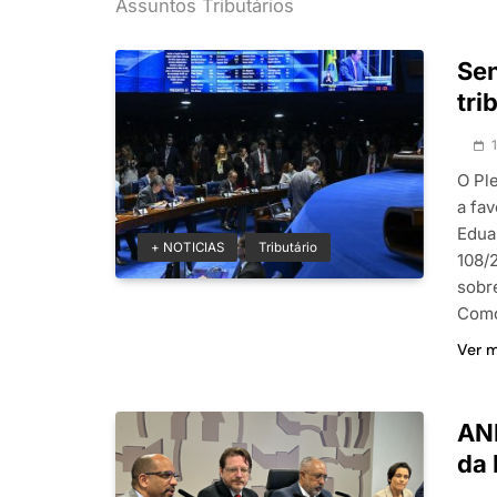
Assuntos Tributários
Se
tri
O Pl
a fav
Edua
+ NOTICIAS
Tributário
108/
sobr
Como
Ver 
ANF
da 