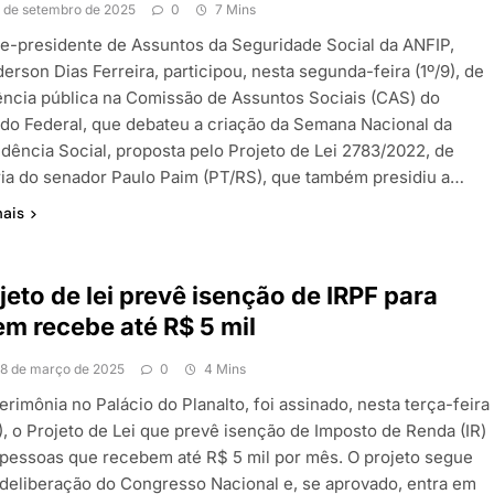
1 de setembro de 2025
0
7 Mins
ce-presidente de Assuntos da Seguridade Social da ANFIP,
rson Dias Ferreira, participou, nesta segunda-feira (1º/9), de
ência pública na Comissão de Assuntos Sociais (CAS) do
do Federal, que debateu a criação da Semana Nacional da
idência Social, proposta pelo Projeto de Lei 2783/2022, de
ria do senador Paulo Paim (PT/RS), que também presidiu a…
mais
jeto de lei prevê isenção de IRPF para
m recebe até R$ 5 mil
18 de março de 2025
0
4 Mins
rimônia no Palácio do Planalto, foi assinado, nesta terça-feira
), o Projeto de Lei que prevê isenção de Imposto de Renda (IR)
 pessoas que recebem até R$ 5 mil por mês. O projeto segue
 deliberação do Congresso Nacional e, se aprovado, entra em