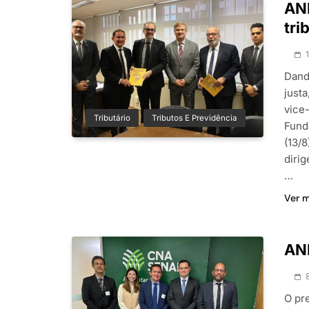
ANF
tri
Dand
justa
vice-
Tributário
Tributos E Previdência
Fund
(13/8
dirig
…
Ver 
ANF
O pr