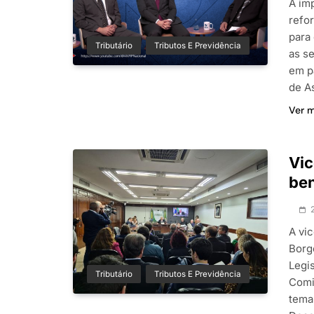
A im
refo
para 
Tributário
Tributos E Previdência
as s
em p
de A
Ver 
Vic
ben
A vic
Borg
Legis
Tributário
Tributos E Previdência
Comi
tema 