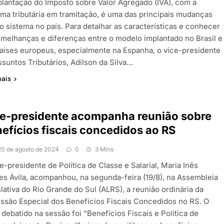
plantação do Imposto sobre Valor Agregado (IVA), com a
rma tributária em tramitação, é uma das principais mudanças
o sistema no país. Para detalhar as características e conhecer
emelhanças e diferenças entre o modelo implantado no Brasil e
aíses europeus, especialmente na Espanha, o vice-presidente
ssuntos Tributários, Adilson da Silva…
mais
e-presidente acompanha reunião sobre
efícios fiscais concedidos ao RS
20 de agosto de 2024
0
3 Mins
e-presidente de Política de Classe e Salarial, Maria Inês
es Ávila, acompanhou, na segunda-feira (19/8), na Assembleia
lativa do Rio Grande do Sul (ALRS), a reunião ordinária da
ssão Especial dos Benefícios Fiscais Concedidos no RS. O
debatido na sessão foi “Benefícios Fiscais e Política de