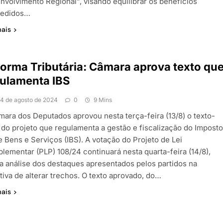
nvolvimento Regional”, visando equilibrar os benefícios
edidos…
mais
orma Tributária: Câmara aprova texto qu
ulamenta IBS
14 de agosto de 2024
0
9 Mins
mara dos Deputados aprovou nesta terça-feira (13/8) o texto-
 do projeto que regulamenta a gestão e fiscalização do Impost
e Bens e Serviços (IBS). A votação do Projeto de Lei
lementar (PLP) 108/24 continuará nesta quarta-feira (14/8),
a análise dos destaques apresentados pelos partidos na
tiva de alterar trechos. O texto aprovado, do…
mais