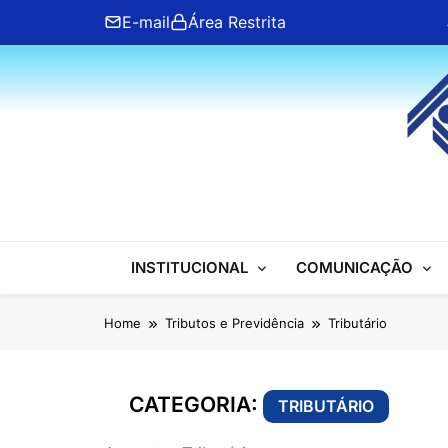
Skip
E-mail
Área Restrita
to
content
ANFIP Nacional
INSTITUCIONAL
COMUNICAÇÃO
Home
Tributos e Previdência
Tributário
CATEGORIA:
TRIBUTÁRIO