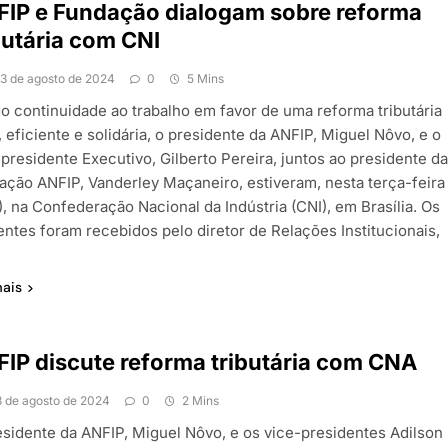
IP e Fundação dialogam sobre reforma
butária com CNI
13 de agosto de 2024
0
5 Mins
o continuidade ao trabalho em favor de uma reforma tributária
, eficiente e solidária, o presidente da ANFIP, Miguel Nôvo, e o
presidente Executivo, Gilberto Pereira, juntos ao presidente d
ação ANFIP, Vanderley Maçaneiro, estiveram, nesta terça-feira
), na Confederação Nacional da Indústria (CNI), em Brasília. Os
entes foram recebidos pelo diretor de Relações Institucionais,
mais
IP discute reforma tributária com CNA
8 de agosto de 2024
0
2 Mins
esidente da ANFIP, Miguel Nôvo, e os vice-presidentes Adilson