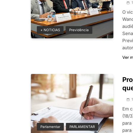
O vi
Wande
audi
+ NOTICIAS
Previdência
Sena
Prev
auto
Ver 
Pro
que
Em ce
(18/3
para
Parlamentar
PARLAMENTAR
para