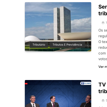
Se
tri
Os se
regu
O te
Tributário
Tributos E Previdência
redu
com 
voto
Ver 
TV 
tri