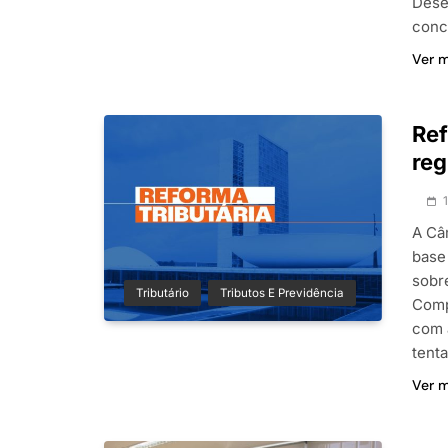
Dese
conc
Ver 
Ref
reg
A Câ
base
sobr
Tributário
Tributos E Previdência
Comp
com 
tenta
Ver 