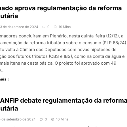
nado aprova regulamentação da reforma
butária
13 de dezembro de 2024
0
19 Mins
nadores concluíram em Plenário, nesta quinta-feira (12/12), a
lamentação da reforma tributária sobre o consumo (PLP 68/24)
xto volta à Câmara dos Deputados com novas hipóteses de
ção dos futuros tributos (CBS e IBS), como na conta de água e
mais itens na cesta básica. O projeto foi aprovado com 49
s…
mais
ANFIP debate regulamentação da reform
butária
5 de setembro de 2024
0
10 Mins