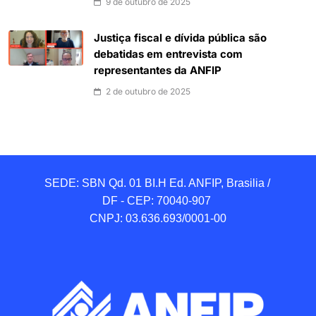
9 de outubro de 2025
Justiça fiscal e dívida pública são
debatidas em entrevista com
representantes da ANFIP
2 de outubro de 2025
SEDE: SBN Qd. 01 BI.H Ed. ANFIP, Brasilia / 
DF - CEP: 70040-907 

CNPJ: 03.636.693/0001-00