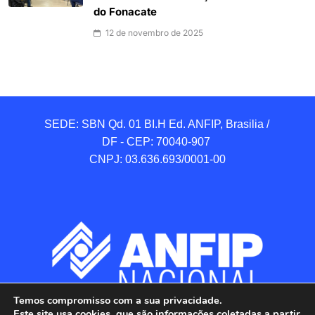
do Fonacate
12 de novembro de 2025
SEDE: SBN Qd. 01 BI.H Ed. ANFIP, Brasilia / 
DF - CEP: 70040-907 

CNPJ: 03.636.693/0001-00
Temos compromisso com a sua privacidade.
Este site usa cookies, que são informações coletadas a partir