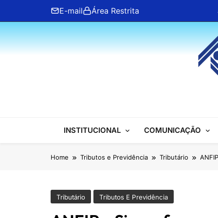
Skip
E-mail
Área Restrita
to
content
ANFIP Nacional
INSTITUCIONAL
COMUNICAÇÃO
Home
Tributos e Previdência
Tributário
ANFIP
Tributário
Tributos E Previdência