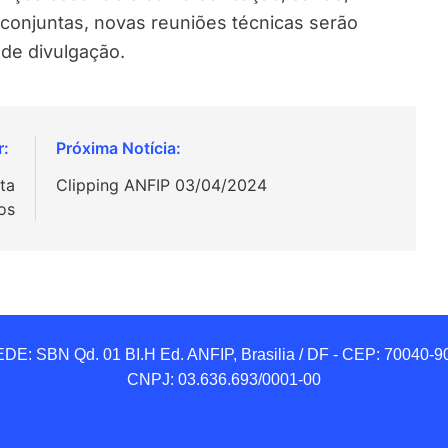
 conjuntas, novas reuniões técnicas serão
 de divulgação.
ta
Clipping ANFIP 03/04/2024
os
DE: SBN Qd. 01 BI.H Ed. ANFIP, Brasilia / DF - CEP: 70040-90
CNPJ: 03.636.693/0001-00