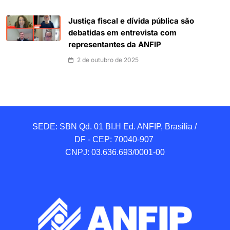
Justiça fiscal e dívida pública são
debatidas em entrevista com
representantes da ANFIP
2 de outubro de 2025
SEDE: SBN Qd. 01 BI.H Ed. ANFIP, Brasilia / 
DF - CEP: 70040-907 

CNPJ: 03.636.693/0001-00