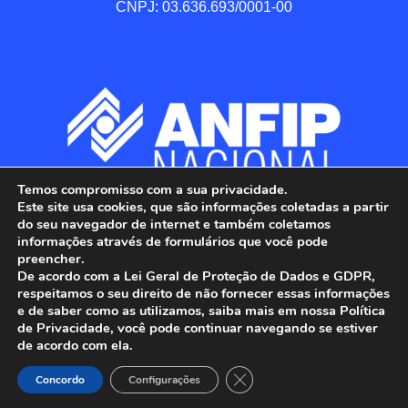
CNPJ: 03.636.693/0001-00
Temos compromisso com a sua privacidade.
Este site usa cookies, que são informações coletadas a partir
do seu navegador de internet e também coletamos
informações através de formulários que você pode
preencher.
De acordo com a Lei Geral de Proteção de Dados e GDPR,
respeitamos o seu direito de não fornecer essas informações
e de saber como as utilizamos, saiba mais em nossa Política
de Privacidade, você pode continuar navegando se estiver
ANFIP - Associação Nacional dos Auditores 
de acordo com ela.
Fiscais da Receita Federal do Brasil.

Close GDPR Cookie Banner
Todos os Direitos Reservados.

Concordo
Configurações