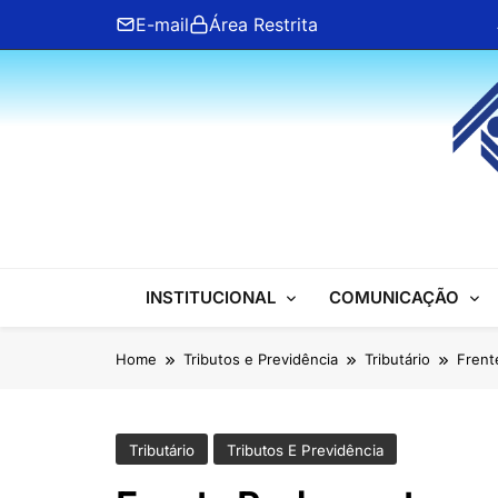
Skip
E-mail
Área Restrita
to
content
ANFIP Nacional
INSTITUCIONAL
COMUNICAÇÃO
Home
Tributos e Previdência
Tributário
Frent
Tributário
Tributos E Previdência