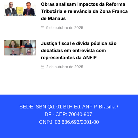
Obras analisam impactos da Reforma
Tributária e relevância da Zona Franca
de Manaus
9 de outubro de 2025
Justiça fiscal e dívida pública são
debatidas em entrevista com
representantes da ANFIP
2 de outubro de 2025
SEDE: SBN Qd. 01 BI.H Ed. ANFIP, Brasilia / 
DF - CEP: 70040-907 

CNPJ: 03.636.693/0001-00