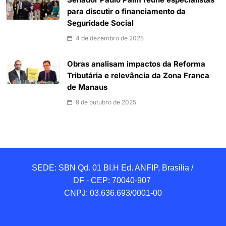
Senador Paulo Paim reúne especialistas
para discutir o financiamento da
Seguridade Social
4 de dezembro de 2025
Obras analisam impactos da Reforma
Tributária e relevância da Zona Franca
de Manaus
9 de outubro de 2025
SEDE: SBN Qd. 01 BI.H Ed. ANFIP, Brasilia / 
DF - CEP: 70040-907 

CNPJ: 03.636.693/0001-00