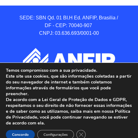
SEDE: SBN Qd. 01 BI.H Ed. ANFIP, Brasilia / 
DF - CEP: 70040-907 

CNPJ: 03.636.693/0001-00
Temos compromisso com a sua privacidade.
Este site usa cookies, que são informações coletadas a partir
do seu navegador de internet e também coletamos
informações através de formulários que você pode
preencher.
De acordo com a Lei Geral de Proteção de Dados e GDPR,
respeitamos o seu direito de não fornecer essas informações
e de saber como as utilizamos, saiba mais em nossa Política
de Privacidade, você pode continuar navegando se estiver
ANFIP - Associação Nacional dos Auditores 
de acordo com ela.
Fiscais da Receita Federal do Brasil.

Close GDPR Cookie Banner
Todos os Direitos Reservados.

Concordo
Configurações