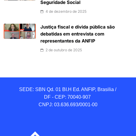
Seguridade Social
4 de dezembro de 2025
Justiça fiscal e dívida pública são
debatidas em entrevista com
representantes da ANFIP
2 de outubro de 2025
SEDE: SBN Qd. 01 BI.H Ed. ANFIP, Brasilia / 
DF - CEP: 70040-907 

CNPJ: 03.636.693/0001-00