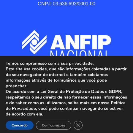
CNPJ: 03.636.693/0001-00
Temos compromisso com a sua privacidade.
Este site usa cookies, que são informações coletadas a partir
do seu navegador de internet e também coletamos
informações através de formulários que você pode
preencher.
De acordo com a Lei Geral de Proteção de Dados e GDPR,
respeitamos o seu direito de não fornecer essas informações
e de saber como as utilizamos, saiba mais em nossa Política
de Privacidade, você pode continuar navegando se estiver
ANFIP - Associação Nacional dos Auditores 
de acordo com ela.
Fiscais da Receita Federal do Brasil.

Close GDPR Cookie Banner
Todos os Direitos Reservados.

Concordo
Configurações