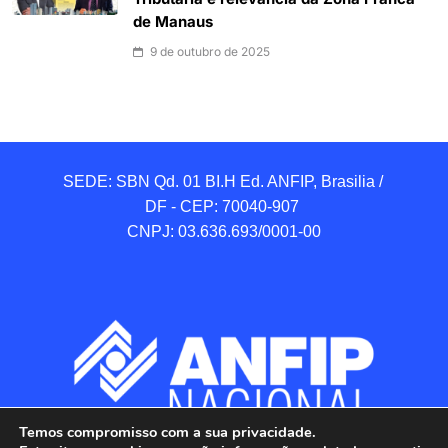
de Manaus
9 de outubro de 2025
SEDE: SBN Qd. 01 BI.H Ed. ANFIP, Brasilia / 
DF - CEP: 70040-907 

CNPJ: 03.636.693/0001-00
Temos compromisso com a sua privacidade.