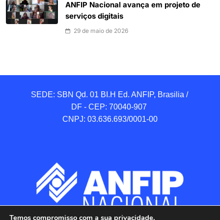
ANFIP Nacional avança em projeto de
serviços digitais
29 de maio de 2026
SEDE: SBN Qd. 01 BI.H Ed. ANFIP, Brasilia / 
DF - CEP: 70040-907 

CNPJ: 03.636.693/0001-00
Temos compromisso com a sua privacidade.