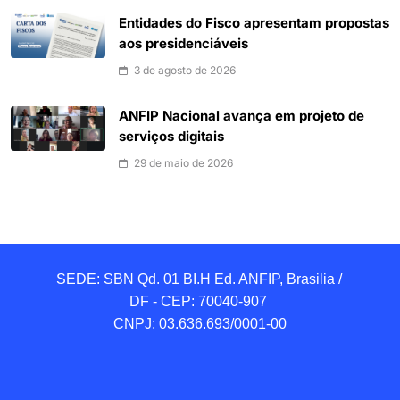
Entidades do Fisco apresentam propostas
aos presidenciáveis
3 de agosto de 2026
ANFIP Nacional avança em projeto de
serviços digitais
29 de maio de 2026
SEDE: SBN Qd. 01 BI.H Ed. ANFIP, Brasilia / 
DF - CEP: 70040-907 

CNPJ: 03.636.693/0001-00