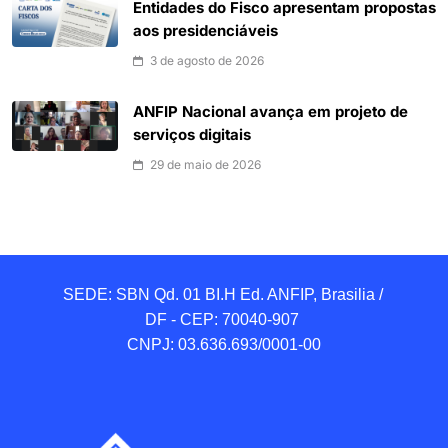
Entidades do Fisco apresentam propostas
aos presidenciáveis
3 de agosto de 2026
ANFIP Nacional avança em projeto de
serviços digitais
29 de maio de 2026
SEDE: SBN Qd. 01 BI.H Ed. ANFIP, Brasilia / 
DF - CEP: 70040-907 

CNPJ: 03.636.693/0001-00