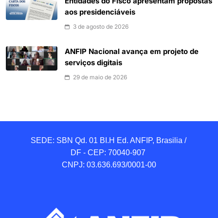
Entidades do Fisco apresentam propostas
aos presidenciáveis
3 de agosto de 2026
ANFIP Nacional avança em projeto de
serviços digitais
29 de maio de 2026
SEDE: SBN Qd. 01 BI.H Ed. ANFIP, Brasilia / 
DF - CEP: 70040-907 

CNPJ: 03.636.693/0001-00