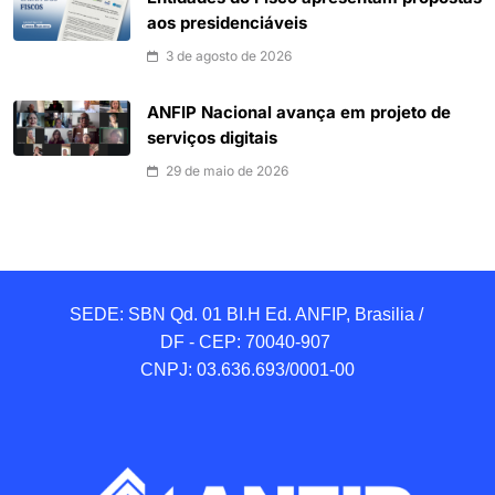
aos presidenciáveis
3 de agosto de 2026
ANFIP Nacional avança em projeto de
serviços digitais
29 de maio de 2026
SEDE: SBN Qd. 01 BI.H Ed. ANFIP, Brasilia / 
DF - CEP: 70040-907 

CNPJ: 03.636.693/0001-00