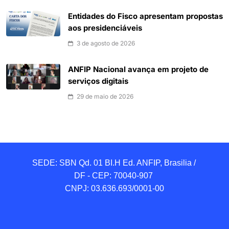
Entidades do Fisco apresentam propostas
aos presidenciáveis
3 de agosto de 2026
ANFIP Nacional avança em projeto de
serviços digitais
29 de maio de 2026
SEDE: SBN Qd. 01 BI.H Ed. ANFIP, Brasilia / 
DF - CEP: 70040-907 

CNPJ: 03.636.693/0001-00