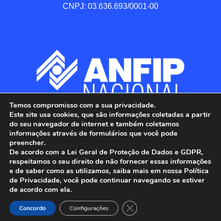
CNPJ: 03.636.693/0001-00
Temos compromisso com a sua privacidade.
Este site usa cookies, que são informações coletadas a partir
do seu navegador de internet e também coletamos
informações através de formulários que você pode
preencher.
De acordo com a Lei Geral de Proteção de Dados e GDPR,
respeitamos o seu direito de não fornecer essas informações
e de saber como as utilizamos, saiba mais em nossa Política
de Privacidade, você pode continuar navegando se estiver
ANFIP - Associação Nacional dos Auditores 
de acordo com ela.
Fiscais da Receita Federal do Brasil.

Close GDPR Cookie Banner
Todos os Direitos Reservados.

Concordo
Configurações