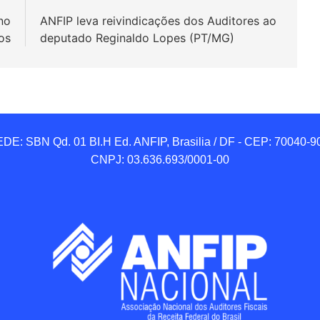
no
ANFIP leva reivindicações dos Auditores ao
os
deputado Reginaldo Lopes (PT/MG)
DE: SBN Qd. 01 BI.H Ed. ANFIP, Brasilia / DF - CEP: 70040-90
CNPJ: 03.636.693/0001-00