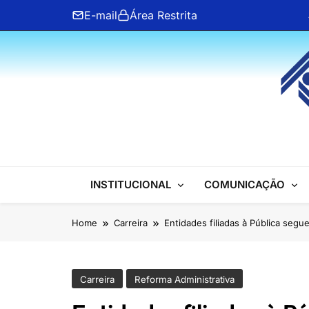
Skip
E-mail
Área Restrita
to
content
ANFIP Nacional
INSTITUCIONAL
COMUNICAÇÃO
Home
Carreira
Entidades filiadas à Pública seg
Carreira
Reforma Administrativa