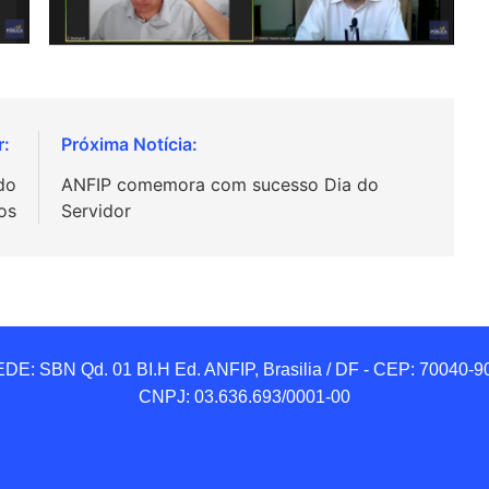
do
ANFIP comemora com sucesso Dia do
os
Servidor
DE: SBN Qd. 01 BI.H Ed. ANFIP, Brasilia / DF - CEP: 70040-90
CNPJ: 03.636.693/0001-00