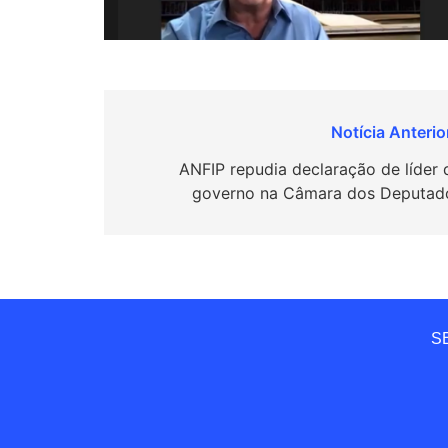
Navegação
de
ANFIP repudia declaração de líder 
governo na Câmara dos Deputad
Post
SE