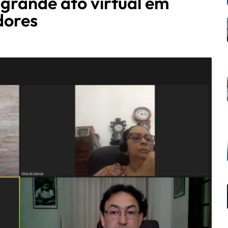
grande ato virtual em
dores