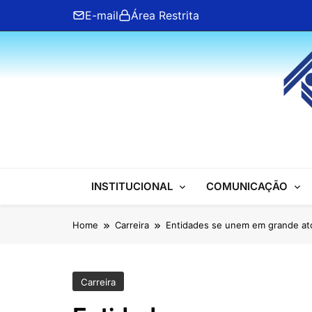
Skip
E-mail
Área Restrita
to
content
ANFIP Nacional
INSTITUCIONAL
COMUNICAÇÃO
Home
Carreira
Entidades se unem em grande at
Carreira