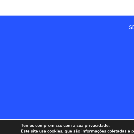
SE
Temos compromisso com a sua privacidade.
Este site usa cookies, que são informações coletadas a