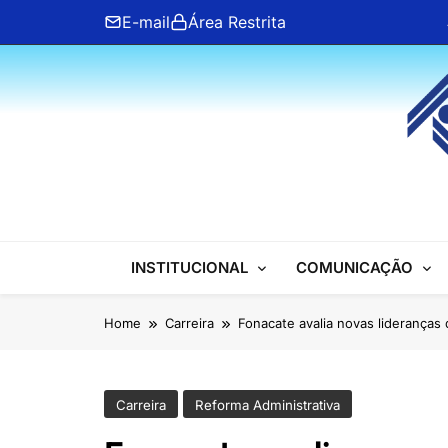
Skip
E-mail
Área Restrita
to
content
ANFIP Nacional
INSTITUCIONAL
COMUNICAÇÃO
Home
Carreira
Fonacate avalia novas lideranças
Carreira
Reforma Administrativa