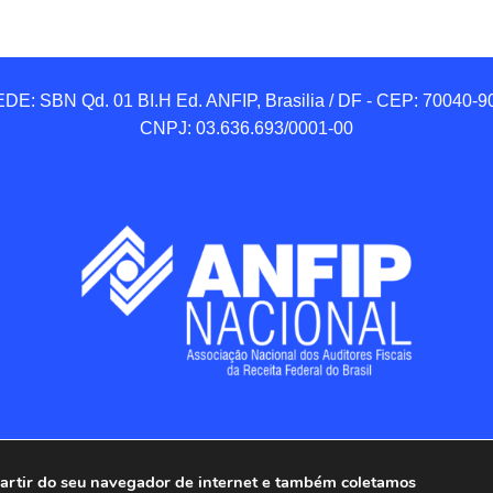
DE: SBN Qd. 01 BI.H Ed. ANFIP, Brasilia / DF - CEP: 70040-90
CNPJ: 03.636.693/0001-00
 partir do seu navegador de internet e também coletamos