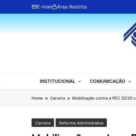
Skip
E-mail
Área Restrita
to
content
ANFIP Nacional
INSTITUCIONAL
COMUNICAÇÃO
Home
Carreira
Mobilização contra a PEC 32/20 
Carreira
Reforma Administrativa