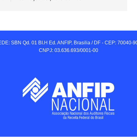
DE: SBN Qd. 01 BI.H Ed. ANFIP, Brasilia / DF - CEP: 70040-90
CNPJ: 03.636.693/0001-00