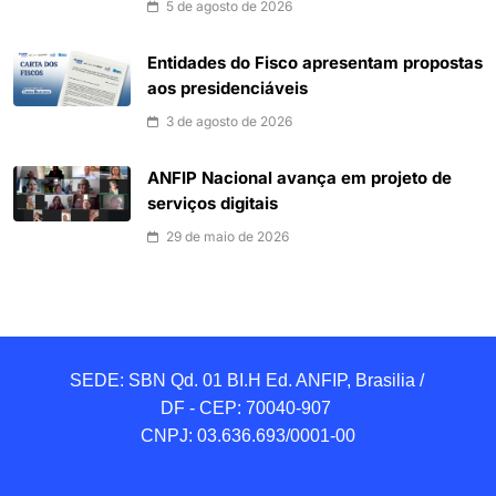
5 de agosto de 2026
Entidades do Fisco apresentam propostas
aos presidenciáveis
3 de agosto de 2026
ANFIP Nacional avança em projeto de
serviços digitais
29 de maio de 2026
SEDE: SBN Qd. 01 BI.H Ed. ANFIP, Brasilia / 
DF - CEP: 70040-907 

CNPJ: 03.636.693/0001-00