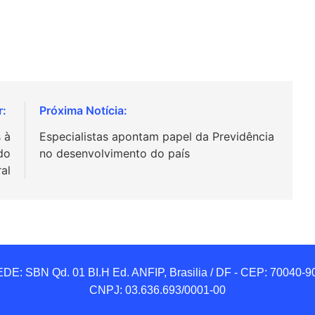
 à
Especialistas apontam papel da Previdência
do
no desenvolvimento do país
al
DE: SBN Qd. 01 BI.H Ed. ANFIP, Brasilia / DF - CEP: 70040-90
CNPJ: 03.636.693/0001-00