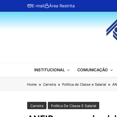
Skip
E-mail
Área Restrita
to
content
ANFIP Nacional
INSTITUCIONAL
COMUNICAÇÃO
Home
Carreira
Política de Classe e Salarial
AN
Carreira
Política De Classe E Salarial