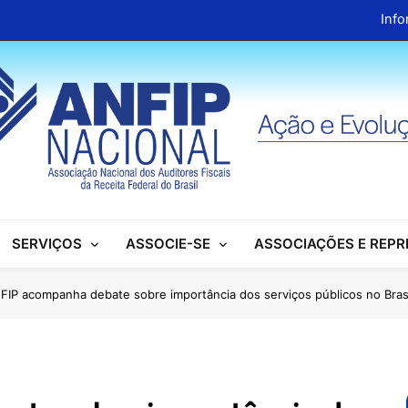
Info
ANFIP Nacional recebe visita da superintendente d
Preparativos para o XIX Encontro Na
Almoço em homenagem ao Dia dos 
Info
ANFIP Nacional recebe visita da superintendente d
SERVIÇOS
ASSOCIE-SE
ASSOCIAÇÕES E REP
Preparativos para o XIX Encontro Na
Almoço em homenagem ao Dia dos 
FIP acompanha debate sobre importância dos serviços públicos no Bras