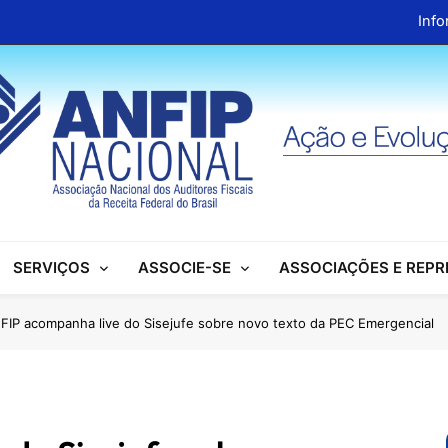
Info
ANFIP Nacional recebe visita da superintendente d
Preparativos para o XIX Encontro Na
Almoço em homenagem ao Dia dos 
Info
ANFIP Nacional recebe visita da superintendente d
SERVIÇOS
ASSOCIE-SE
ASSOCIAÇÕES E REP
Preparativos para o XIX Encontro Na
Almoço em homenagem ao Dia dos 
FIP acompanha live do Sisejufe sobre novo texto da PEC Emergencial