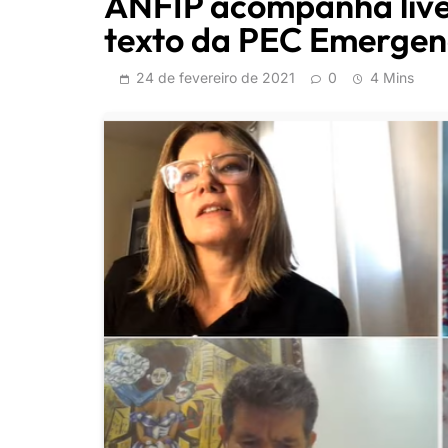
ANFIP acompanha live 
texto da PEC Emergen
24 de fevereiro de 2021
0
4 Mins