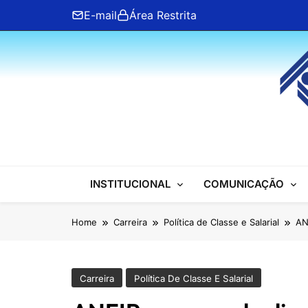
Skip
E-mail
Área Restrita
to
content
ANFIP Nacional
INSTITUCIONAL
COMUNICAÇÃO
Home
Carreira
Política de Classe e Salarial
AN
Carreira
Política De Classe E Salarial