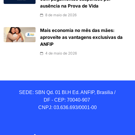
ausência na Prova de Vida
8 de maio de 2026
Mais economia no mês das mães:
aproveite as vantagens exclusivas da
ANFIP
4 de maio de 2026
SEDE: SBN Qd. 01 BI.H Ed. ANFIP, Brasilia / 
DF - CEP: 70040-907 

CNPJ: 03.636.693/0001-00