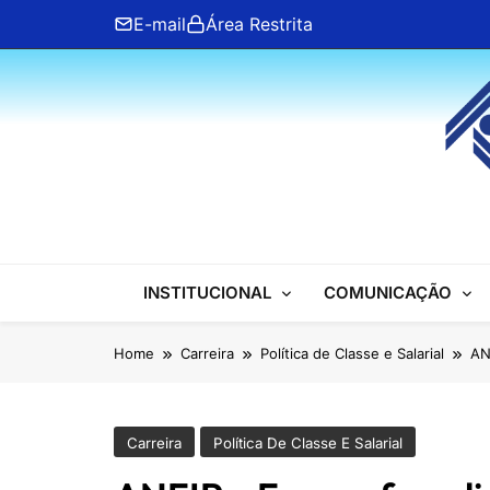
Skip
E-mail
Área Restrita
to
content
ANFIP Nacional
INSTITUCIONAL
COMUNICAÇÃO
Home
Carreira
Política de Classe e Salarial
AN
Carreira
Política De Classe E Salarial