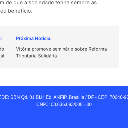
 fim de que a sociedade tenha sempre as
eu benefício.
do
Vitória promove seminário sobre Reforma
cal
Tributária Solidária
DE: SBN Qd. 01 BI.H Ed. ANFIP, Brasilia / DF - CEP: 70040-90
CNPJ: 03.636.693/0001-00