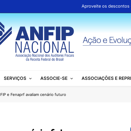
Aproveite os descontos 
Clipp
Associações se mobilizam para garantir d
ANFIP Nacional participa de semi
Aproveite os descontos 
Clipp
SERVIÇOS
ASSOCIE-SE
ASSOCIAÇÕES E REP
Associações se mobilizam para garantir d
ANFIP Nacional participa de semi
FIP e Fenaprf avaliam cenário futuro