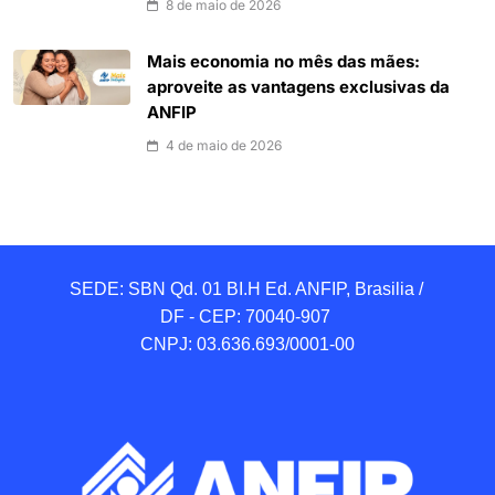
8 de maio de 2026
Mais economia no mês das mães:
aproveite as vantagens exclusivas da
ANFIP
4 de maio de 2026
SEDE: SBN Qd. 01 BI.H Ed. ANFIP, Brasilia / 
DF - CEP: 70040-907 

CNPJ: 03.636.693/0001-00