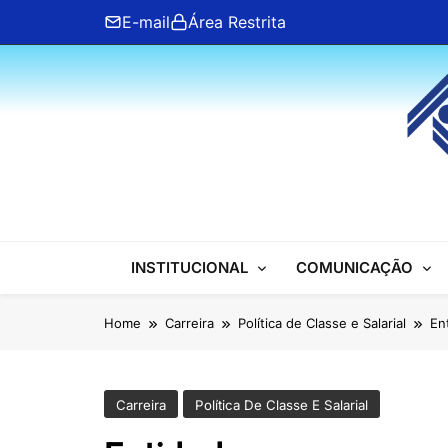
Skip
E-mail
Área Restrita
to
content
ANFIP Nacional
INSTITUCIONAL
COMUNICAÇÃO
Home
Carreira
Política de Classe e Salarial
En
Carreira
Política De Classe E Salarial