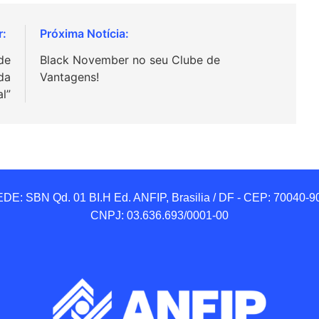
de
Black November no seu Clube de
da
Vantagens!
l”
DE: SBN Qd. 01 BI.H Ed. ANFIP, Brasilia / DF - CEP: 70040-90
CNPJ: 03.636.693/0001-00