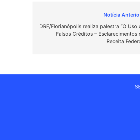
Navegação
de
DRF/Florianópolis realiza palestra “O Uso 
Falsos Créditos – Esclarecimentos 
Post
Receita Federa
SE