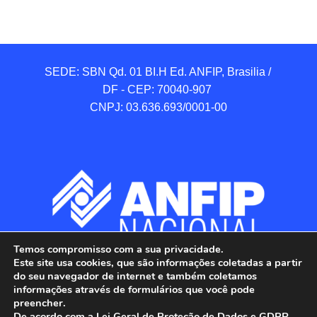
SEDE: SBN Qd. 01 BI.H Ed. ANFIP, Brasilia / 
DF - CEP: 70040-907 

CNPJ: 03.636.693/0001-00
Temos compromisso com a sua privacidade.
Este site usa cookies, que são informações coletadas a partir
do seu navegador de internet e também coletamos
informações através de formulários que você pode
preencher.
De acordo com a Lei Geral de Proteção de Dados e GDPR,