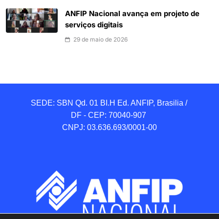
ANFIP Nacional avança em projeto de
serviços digitais
29 de maio de 2026
SEDE: SBN Qd. 01 BI.H Ed. ANFIP, Brasilia / 
DF - CEP: 70040-907 

CNPJ: 03.636.693/0001-00