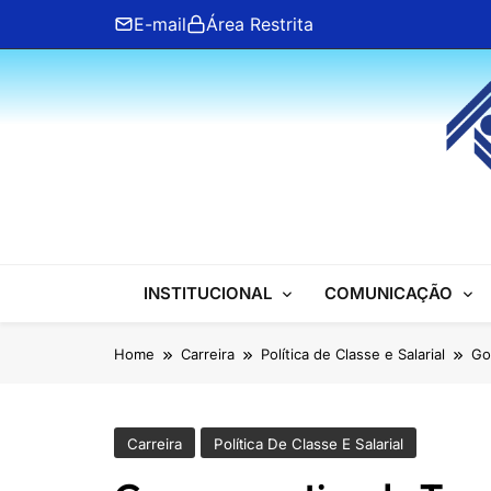
Skip
E-mail
Área Restrita
to
content
ANFIP Nacional
INSTITUCIONAL
COMUNICAÇÃO
Home
Carreira
Política de Classe e Salarial
Go
Carreira
Política De Classe E Salarial