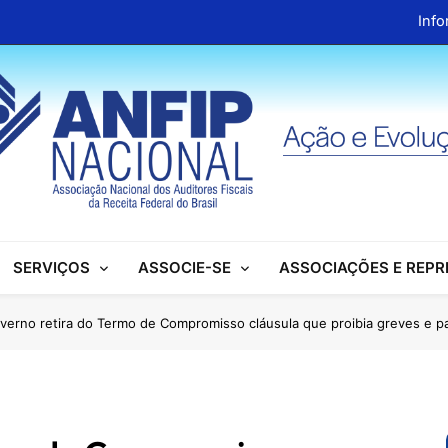
Info
ANFIP Nacional recebe visita da superintendente d
Preparativos para o XIX Encontro Na
Almoço em homenagem ao Dia dos 
Info
ANFIP Nacional recebe visita da superintendente d
SERVIÇOS
ASSOCIE-SE
ASSOCIAÇÕES E REP
Preparativos para o XIX Encontro Na
Almoço em homenagem ao Dia dos 
verno retira do Termo de Compromisso cláusula que proibia greves e pa