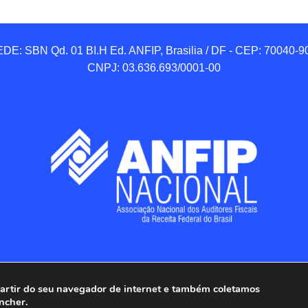
DE: SBN Qd. 01 BI.H Ed. ANFIP, Brasilia / DF - CEP: 70040-90
CNPJ: 03.636.693/0001-00
 partir do seu navegador de internet e também coletamos
ncher.