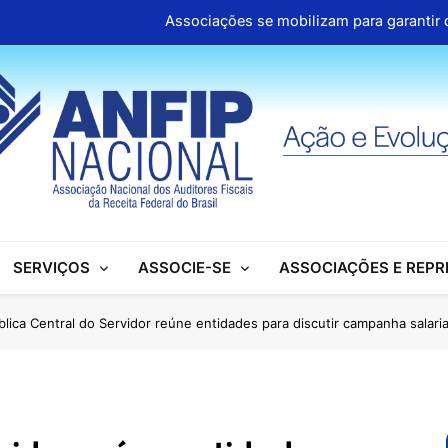
Associações se mobilizam para garantir d
ANFIP Nacional participa de semi
Clipp
Cartilhas da Decipex estão dispon
Associações se mobilizam para garantir d
ANFIP Nacional participa de semi
SERVIÇOS
ASSOCIE-SE
ASSOCIAÇÕES E REP
Clipp
Cartilhas da Decipex estão dispon
blica Central do Servidor reúne entidades para discutir campanha salaria