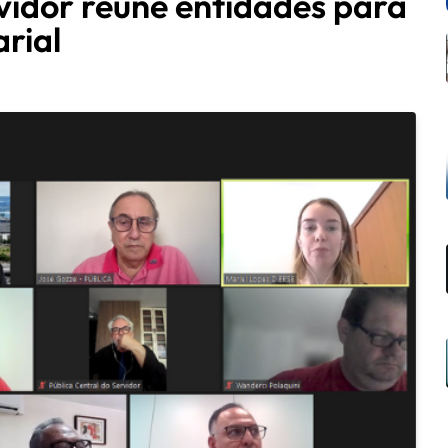
rvidor reúne entidades para
rial