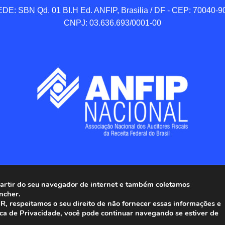
DE: SBN Qd. 01 BI.H Ed. ANFIP, Brasilia / DF - CEP: 70040-90
CNPJ: 03.636.693/0001-00
 partir do seu navegador de internet e também coletamos
ncher.
Associação Nacional dos Auditores Fiscais da Receita Federal do
, respeitamos o seu direito de não fornecer essas informações e
ica de Privacidade, você pode continuar navegando se estiver de
Todos os Direitos Reservados.
