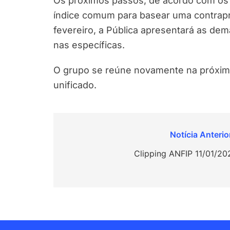
Os próximos passos, de acordo com os 
índice comum para basear uma contrapr
fevereiro, a Pública apresentará as dem
nas específicas.
O grupo se reúne novamente na próxim
unificado.
Navegação
de
Clipping ANFIP 11/01/20
Post