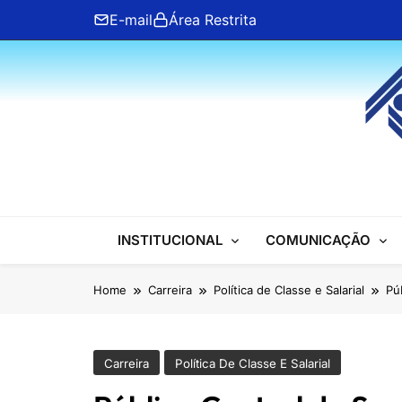
Skip
E-mail
Área Restrita
to
content
ANFIP Nacional
INSTITUCIONAL
COMUNICAÇÃO
Home
Carreira
Política de Classe e Salarial
Pú
Carreira
Política De Classe E Salarial