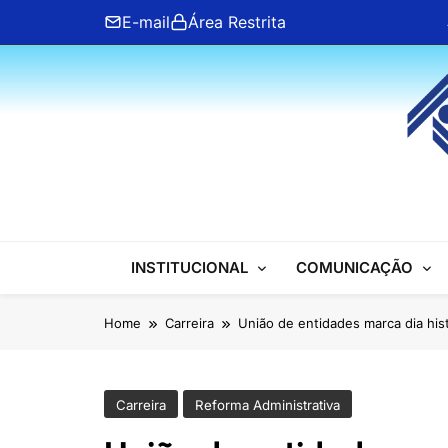
Skip
E-mail
Área Restrita
to
content
ANFIP Nacional
INSTITUCIONAL
COMUNICAÇÃO
Home
Carreira
União de entidades marca dia his
Carreira
Reforma Administrativa