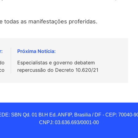
 e todas as manifestações proferidas.
do
Especialistas e governo debatem
co
repercussão do Decreto 10.620/21
DE: SBN Qd. 01 BI.H Ed. ANFIP, Brasilia / DF - CEP: 70040-90
CNPJ: 03.636.693/0001-00