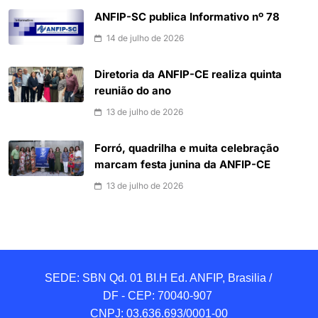
ANFIP-SC publica Informativo nº 78
14 de julho de 2026
Diretoria da ANFIP-CE realiza quinta
reunião do ano
13 de julho de 2026
Forró, quadrilha e muita celebração
marcam festa junina da ANFIP-CE
13 de julho de 2026
SEDE: SBN Qd. 01 BI.H Ed. ANFIP, Brasilia / 
DF - CEP: 70040-907 

CNPJ: 03.636.693/0001-00