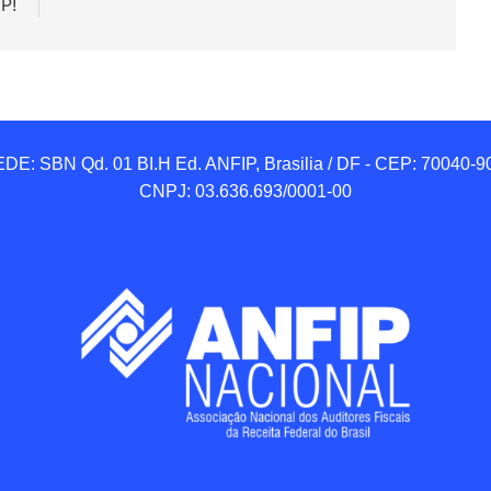
P!
DE: SBN Qd. 01 BI.H Ed. ANFIP, Brasilia / DF - CEP: 70040-90
CNPJ: 03.636.693/0001-00