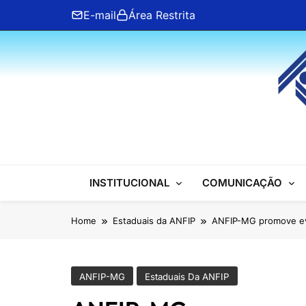
Skip
E-mail
Área Restrita
to
content
ANFIP Nacional
INSTITUCIONAL
COMUNICAÇÃO
Home
Estaduais da ANFIP
ANFIP-MG promove e
ANFIP-MG
Estaduais Da ANFIP