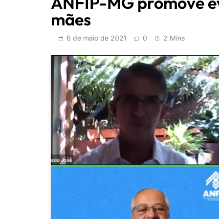
ANFIP-MG promove e
mães
6 de maio de 2021
0
2 Mins