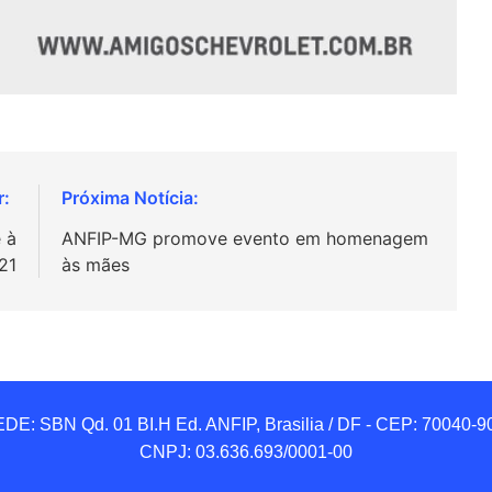
 à
ANFIP-MG promove evento em homenagem
21
às mães
DE: SBN Qd. 01 BI.H Ed. ANFIP, Brasilia / DF - CEP: 70040-90
CNPJ: 03.636.693/0001-00