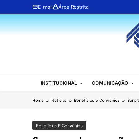
Skip
E-mail
Área Restrita
to
content
ANFIP Nacional
INSTITUCIONAL
COMUNICAÇÃO
Home
Notícias
Benefícios e Convênios
Surpr
Benefícios E Convênios