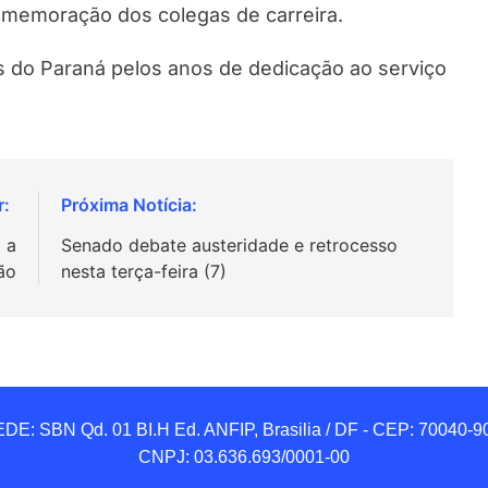
omemoração dos colegas de carreira.
s do Paraná pelos anos de dedicação ao serviço
 a
Senado debate austeridade e retrocesso
ão
nesta terça-feira (7)
DE: SBN Qd. 01 BI.H Ed. ANFIP, Brasilia / DF - CEP: 70040-90
CNPJ: 03.636.693/0001-00