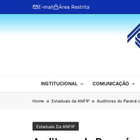
Skip
E-mail
Área Restrita
to
content
ANFIP Nacional
INSTITUCIONAL
COMUNICAÇÃO
Home
Estaduais da ANFIP
Auditores do Paraná 
Estaduais Da ANFIP