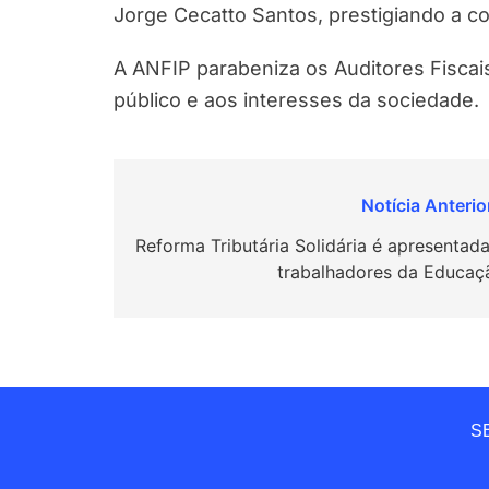
Jorge Cecatto Santos, prestigiando a c
A ANFIP parabeniza os Auditores Fiscai
público e aos interesses da sociedade.
Navegação
de
Reforma Tributária Solidária é apresentada
trabalhadores da Educaç
Post
SE