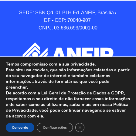
SEDE: SBN Qd. 01 BI.H Ed. ANFIP, Brasilia / 
DF - CEP: 70040-907 

CNPJ: 03.636.693/0001-00
Temos compromisso com a sua privacidade.
Este site usa cookies, que são informações coletadas a partir
do seu navegador de internet e também coletamos
informações através de formulários que você pode
preencher.
De acordo com a Lei Geral de Proteção de Dados e GDPR,
respeitamos o seu direito de não fornecer essas informações
e de saber como as utilizamos, saiba mais em nossa Política
de Privacidade, você pode continuar navegando se estiver
ANFIP - Associação Nacional dos Auditores 
de acordo com ela.
Fiscais da Receita Federal do Brasil.

Close GDPR Cookie Banner
Todos os Direitos Reservados.

Concordo
Configurações