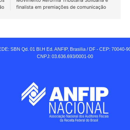
os
Movimento Reforma Tributária Solidária é
ão
finalista em premiações de comunicação
DE: SBN Qd. 01 BI.H Ed. ANFIP, Brasilia / DF - CEP: 70040-90
CNPJ: 03.636.693/0001-00