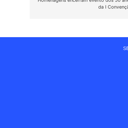
de
Homenagens encerram evento dos 50 an
da I Convenç
Post
SE