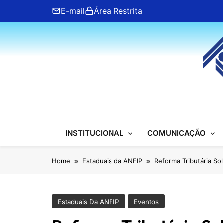
Skip
E-mail
Área Restrita
to
content
ANFIP Nacional
INSTITUCIONAL
COMUNICAÇÃO
Home
Estaduais da ANFIP
Reforma Tributária So
Estaduais Da ANFIP
Eventos