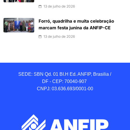
13 de julho de 2026
Forró, quadrilha e muita celebração
marcam festa junina da ANFIP-CE
13 de julho de 2026
SEDE: SBN Qd. 01 BI.H Ed. ANFIP, Brasilia / 
DF - CEP: 70040-907 

CNPJ: 03.636.693/0001-00