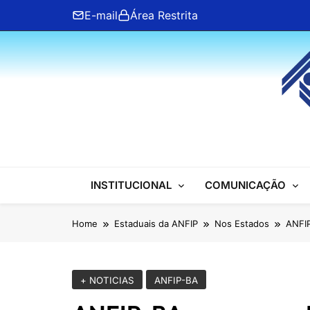
Skip
E-mail
Área Restrita
to
content
ANFIP Nacional
INSTITUCIONAL
COMUNICAÇÃO
Home
Estaduais da ANFIP
Nos Estados
ANFIP
+ NOTICIAS
ANFIP-BA