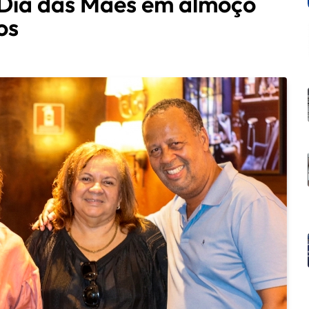
ia das Mães em almoço
os