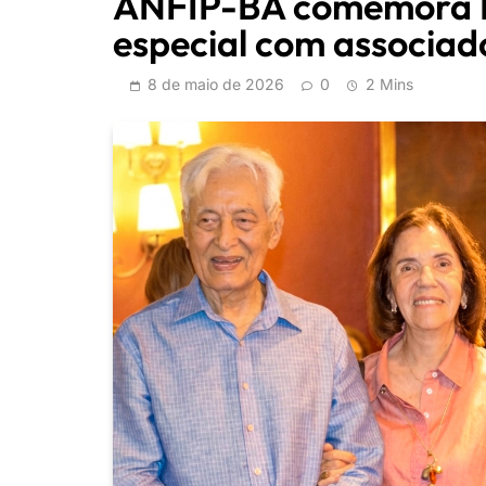
ANFIP-BA comemora D
especial com associad
8 de maio de 2026
0
2 Mins