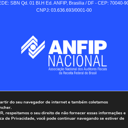
DE: SBN Qd. 01 BI.H Ed. ANFIP, Brasilia / DF - CEP: 70040-90
CNPJ: 03.636.693/0001-00
 partir do seu navegador de internet e também coletamos
ncher.
Associação Nacional dos Auditores Fiscais da Receita Federal do
, respeitamos o seu direito de não fornecer essas informações e
ica de Privacidade, você pode continuar navegando se estiver de
Todos os Direitos Reservados.
