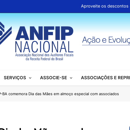
Aproveite os descontos 
Clipp
Associações se mobilizam para garantir d
ANFIP Nacional participa de semi
Aproveite os descontos 
Clipp
SERVIÇOS
ASSOCIE-SE
ASSOCIAÇÕES E REP
Associações se mobilizam para garantir d
ANFIP Nacional participa de semi
-BA comemora Dia das Mães em almoço especial com associados