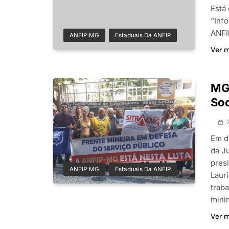
Está
“Inf
ANFI
ANFIP-MG
Estaduais Da ANFIP
Ver 
MG:
Soc
Em d
da Ju
pres
ANFIP-MG
Estaduais Da ANFIP
Laur
trab
mini
Ver 