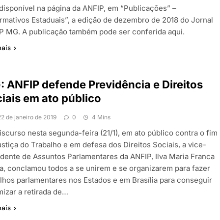
 disponível na página da ANFIP, em “Publicações” –
ormativos Estaduais”, a edição de dezembro de 2018 do Jornal
P MG. A publicação também pode ser conferida aqui.
mais
 ANFIP defende Previdência e Direitos
iais em ato público
22 de janeiro de 2019
0
4 Mins
iscurso nesta segunda-feira (21/1), em ato público contra o fim
stiça do Trabalho e em defesa dos Direitos Sociais, a vice-
idente de Assuntos Parlamentares da ANFIP, Ilva Maria Franca
ia, conclamou todos a se unirem e se organizarem para fazer
alhos parlamentares nos Estados e em Brasília para conseguir
mizar a retirada de…
mais