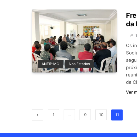
Fre
da 
Os i
Soci
segun
ANFIP-MG
Nos Estados
próx
reuni
de C
Ver 
1
…
9
10
11