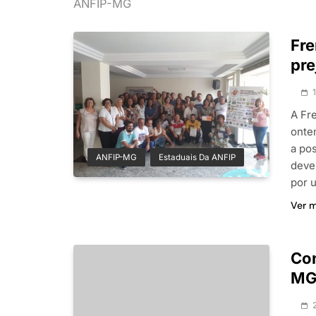
ANFIP-MG
Fre
pre
A Fr
onte
a po
ANFIP-MG
Estaduais Da ANFIP
deve
por 
Ver 
Con
M