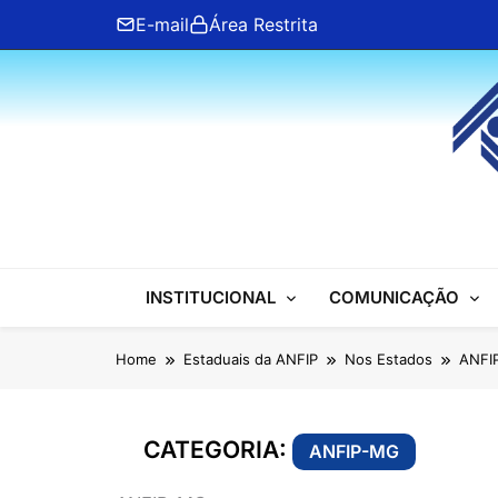
Skip
E-mail
Área Restrita
to
content
ANFIP Nacional
INSTITUCIONAL
COMUNICAÇÃO
Home
Estaduais da ANFIP
Nos Estados
ANFI
CATEGORIA:
ANFIP-MG