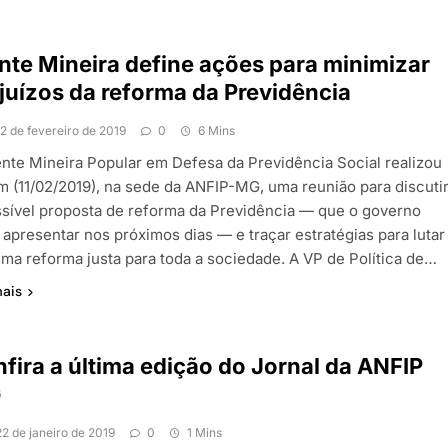
nte Mineira define ações para minimizar
juízos da reforma da Previdência
12 de fevereiro de 2019
0
6 Mins
ente Mineira Popular em Defesa da Previdência Social realizou
m (11/02/2019), na sede da ANFIP-MG, uma reunião para discuti
ssível proposta de reforma da Previdência — que o governo
 apresentar nos próximos dias — e traçar estratégias para lutar
uma reforma justa para toda a sociedade. A VP de Política de…
mais
fira a última edição do Jornal da ANFIP
G
22 de janeiro de 2019
0
1 Mins