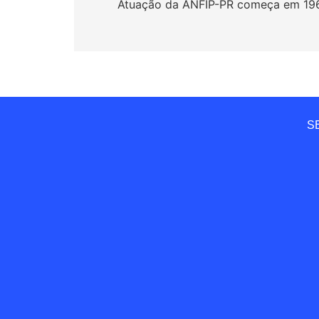
de
Atuação da ANFIP-PR começa em 19
Post
SE