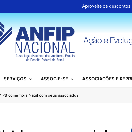
Aproveite os descontos 
Clipp
Associações se mobilizam para garantir d
ANFIP Nacional participa de semi
Aproveite os descontos 
Clipp
SERVIÇOS
ASSOCIE-SE
ASSOCIAÇÕES E REP
Associações se mobilizam para garantir d
ANFIP Nacional participa de semi
-PB comemora Natal com seus associados