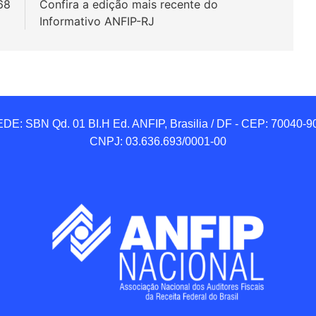
68
Confira a edição mais recente do
Informativo ANFIP-RJ
DE: SBN Qd. 01 BI.H Ed. ANFIP, Brasilia / DF - CEP: 70040-90
CNPJ: 03.636.693/0001-00