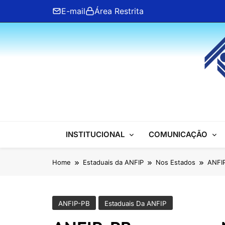
Skip
E-mail
Área Restrita
to
content
ANFIP Nacional
INSTITUCIONAL
COMUNICAÇÃO
Home
Estaduais da ANFIP
Nos Estados
ANFIP
ANFIP-PB
Estaduais Da ANFIP