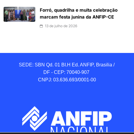
Forró, quadrilha e muita celebração
marcam festa junina da ANFIP-CE
13 de julho de 2026
SEDE: SBN Qd. 01 BI.H Ed. ANFIP, Brasilia / 
DF - CEP: 70040-907 

CNPJ: 03.636.693/0001-00