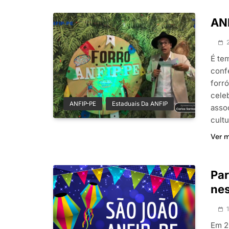
ANF
É te
conf
forr
celeb
ANFIP-PE
Estaduais Da ANFIP
asso
cultu
Ver 
Par
nes
Em 2