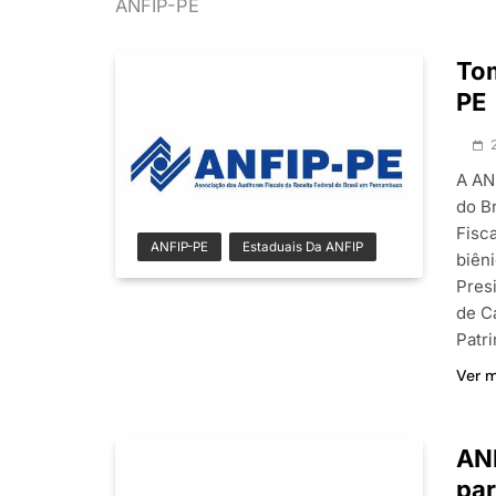
ANFIP-PE
To
PE
A AN
do B
Fisca
ANFIP-PE
Estaduais Da ANFIP
biên
Pres
de C
Patr
Ver 
ANF
pa