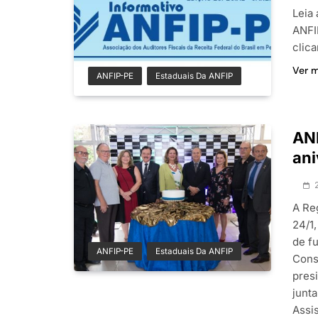
Leia 
ANFI
clica
Ver 
ANFIP-PE
Estaduais Da ANFIP
ANF
ani
A Re
24/1
de f
ANFIP-PE
Estaduais Da ANFIP
Cons
pres
junt
Assi