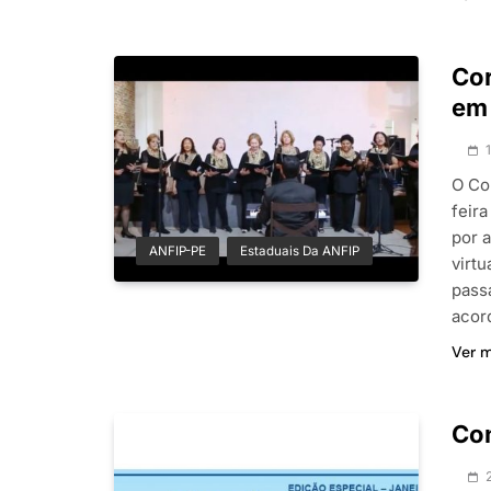
Cor
em 
O Co
feir
por 
ANFIP-PE
Estaduais Da ANFIP
virt
pass
acor
Ver 
Con