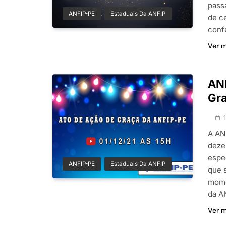
pass
ANFIP-PE
Estaduais Da ANFIP
de c
conf
Ver 
ANF
Gr
A AN
deze
espe
ANFIP-PE
Estaduais Da ANFIP
que 
mome
da A
Ver 