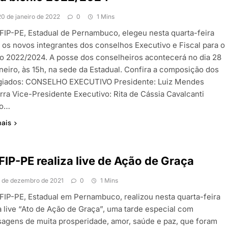
20 de janeiro de 2022
0
1 Mins
FIP-PE, Estadual de Pernambuco, elegeu nesta quarta-feira
) os novos integrantes dos conselhos Executivo e Fiscal para o
io 2022/2024. A posse dos conselheiros acontecerá no dia 28
aneiro, às 15h, na sede da Estadual. Confira a composição dos
giados: CONSELHO EXECUTIVO Presidente: Luiz Mendes
rra Vice-Presidente Executivo: Rita de Cássia Cavalcanti
to…
mais
IP-PE realiza live de Ação de Graça
1 de dezembro de 2021
0
1 Mins
FIP-PE, Estadual em Pernambuco, realizou nesta quarta-feira
 a live “Ato de Ação de Graça”, uma tarde especial com
agens de muita prosperidade, amor, saúde e paz, que foram