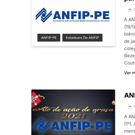
A AN
(19/1
biên
ANFIP-PE
Estaduais Da ANFIP
de j
cole
Beze
Cou
Ver 
ANF
A AN
(1º),
mens