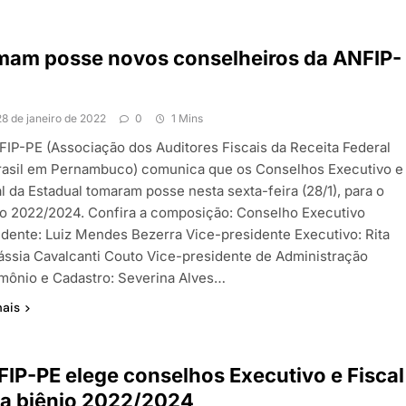
mam posse novos conselheiros da ANFIP-
28 de janeiro de 2022
0
1 Mins
FIP-PE (Associação dos Auditores Fiscais da Receita Federal
rasil em Pernambuco) comunica que os Conselhos Executivo e
l da Estadual tomaram posse nesta sexta-feira (28/1), para o
io 2022/2024. Confira a composição: Conselho Executivo
idente: Luiz Mendes Bezerra Vice-presidente Executivo: Rita
ássia Cavalcanti Couto Vice-presidente de Administração
imônio e Cadastro: Severina Alves…
mais
IP-PE elege conselhos Executivo e Fiscal
ra biênio 2022/2024