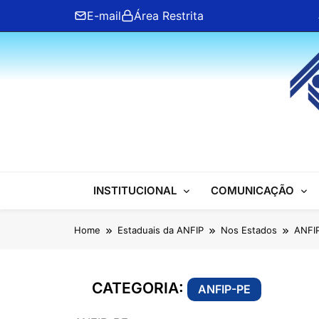
Skip
E-mail
Área Restrita
to
content
ANFIP Nacional
INSTITUCIONAL
COMUNICAÇÃO
Home
Estaduais da ANFIP
Nos Estados
ANFI
CATEGORIA:
ANFIP-PE