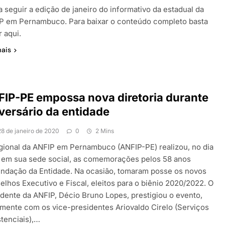
a seguir a edição de janeiro do informativo da estadual da
P em Pernambuco. Para baixar o conteúdo completo basta
r aqui.
mais
IP-PE empossa nova diretoria durante
versário da entidade
28 de janeiro de 2020
0
2 Mins
gional da ANFIP em Pernambuco (ANFIP-PE) realizou, no dia
, em sua sede social, as comemorações pelos 58 anos
undação da Entidade. Na ocasião, tomaram posse os novos
elhos Executivo e Fiscal, eleitos para o biênio 2020/2022. O
idente da ANFIP, Décio Bruno Lopes, prestigiou o evento,
amente com os vice-presidentes Ariovaldo Cirelo (Serviços
stenciais),…