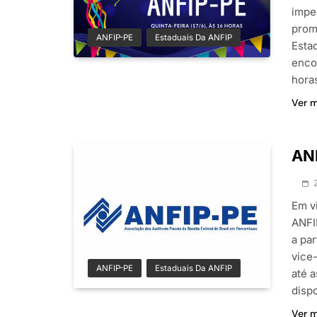
impe
prom
ANFIP-PE
Estaduais Da ANFIP
Estad
encon
hora
Ver 
ANF
Em v
ANFI
a par
vice
ANFIP-PE
Estaduais Da ANFIP
até 
disp
Ver 