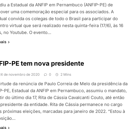
diu a Estadual da ANFIP em Pernambuco (ANFIP-PE) de
over uma comemoração especial para os associados. A
ual convida os colegas de todo o Brasil para participar do
tro virtual que será realizado nesta quinta-feira (17/6), às 16
s, no Youtube. O evento…
mais
IP-PE tem nova presidente
24 de novembro de 2020
0
2 Mins
irtude da renúncia de Paulo Correia de Melo da presidência da
P-PE, Estadual da ANFIP em Pernambuco, assumiu o mandato,
tir do último dia 17, Rita de Cássia Cavalcanti Couto, até então
-presidente da entidade. Rita de Cássia permanece no cargo
as próximas eleições, marcadas para janeiro de 2022. “Estou à
osição…
mais