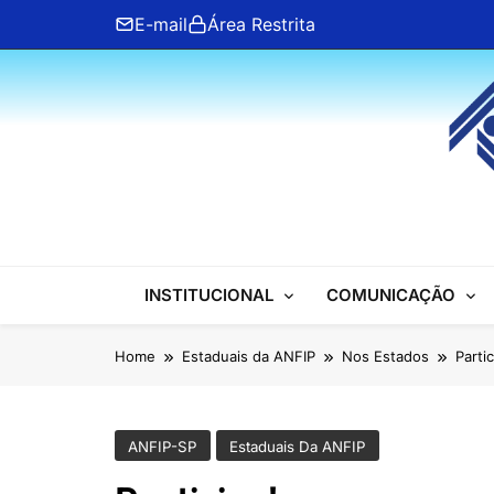
Skip
E-mail
Área Restrita
to
content
ANFIP Nacional
INSTITUCIONAL
COMUNICAÇÃO
Home
Estaduais da ANFIP
Nos Estados
Partic
ANFIP-SP
Estaduais Da ANFIP