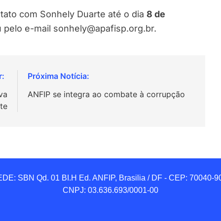
ntato com Sonhely Duarte até o dia
8 de
u pelo e-mail sonhely@apafisp.org.br.
va
ANFIP se integra ao combate à corrupção
te
DE: SBN Qd. 01 BI.H Ed. ANFIP, Brasilia / DF - CEP: 70040-90
CNPJ: 03.636.693/0001-00