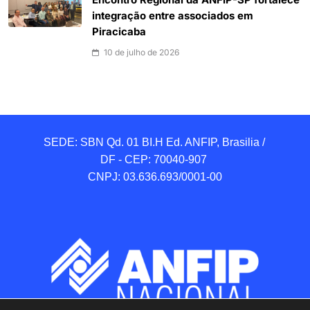
Encontro Regional da ANFIP-SP fortalece
integração entre associados em
Piracicaba
10 de julho de 2026
SEDE: SBN Qd. 01 BI.H Ed. ANFIP, Brasilia / 
DF - CEP: 70040-907 

CNPJ: 03.636.693/0001-00